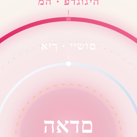
מה · פדגוגיה
איך · יישום
האדם