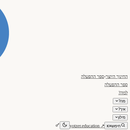
החינוך היוצר
‹
ספר ההפעלה
ספר ההפעלה
למה?
מה?
איך?
מילון
yotzer.education
↗
חיפוש
⌘K